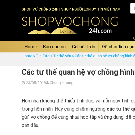
SHOP VỢ CHỒNG 24H | SHOP NGƯỜI LỚN UY TÍN VIỆT NAM
Home
Bao cao su
Gel bôi trơn
Đồ chơi tình dục
Home
»
Tin Tức
»
Tư thế yêu
»
Các tư thế quan hệ vợ chồng hình
Các tư thế quan hệ vợ chồng hìn
23/05/2018
Chung Hoàng
Hôn nhân không thể thiếu tình dục, và mỗi ngày tình 
trong hôn nhân. Hãy cùng chiêm ngưỡng
các tư thế 
gũi” vợ chồng để cùng nhau học tập và ứng dụng, để 
ban đầu.