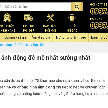
GỌI NGAY ĐỂ
HOTLINE
SẢN PHẨM
HỖ TRỢ
BẢO HÀNH
UY TÍN
CHÍNH HÃNG
PHÍ SHIP
ĐỔI MỚI
KÍN ĐÁO
Dương vật giả
Âm đạo giả
Trứng rung tình yêu
Làm to dư
 ảnh động đê mê nhất sướng nhất
h ảnh động đê mê nhất sướng nhất
dục cần được đổi mới để khơi mào cho cực khoái và sự thỏa mãn
quan hệ vợ chồng hình ảnh động
chi tiết rõ nét về chuyện “gần
cuộc sống vợ chồng luôn thăng hoa và giữ lửa hừng hực như thuở