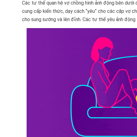
Các tư thế quan hệ vợ chồng hình ảnh động bên dưới
cung cấp kiến thức, dạy cách “yêu” cho các cặp vợ ch
cho sung sướng và lên đỉnh. Các tư thế yêu ảnh động 