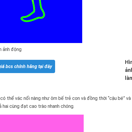
h ảnh động
Hì
á bcs chính hãng tại đây
ản
là
ó thể vác nổi nàng như ôm bế trẻ con và đồng thời “cậu bé” và
ả hai cùng đạt cao trào nhanh chóng.