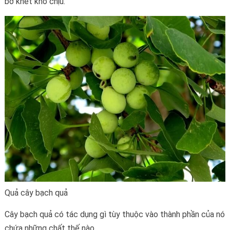
bơ khét khó chịu.
Quả cây bạch quả
Cây bạch quả có tác dụng gì tùy thuộc vào thành phần của nó
chứa những chất thế nào.