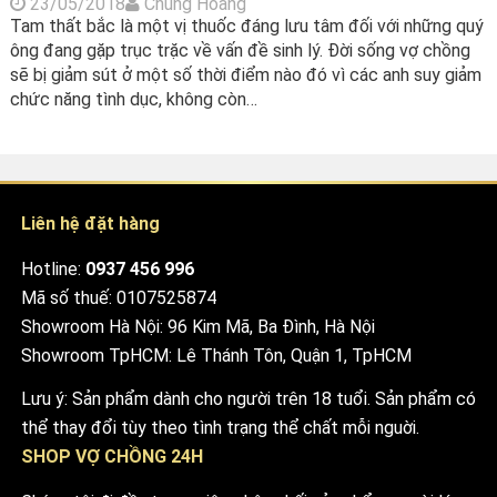
23/05/2018
Chung Hoàng
Tam thất bắc là một vị thuốc đáng lưu tâm đối với những quý
ông đang gặp trục trặc về vấn đề sinh lý. Đời sống vợ chồng
sẽ bị giảm sút ở một số thời điểm nào đó vì các anh suy giảm
chức năng tình dục, không còn…
Liên hệ đặt hàng
Hotline:
0937 456 996
Mã số thuế: 0107525874
Showroom Hà Nội: 96 Kim Mã, Ba Đình, Hà Nội
Showroom TpHCM: Lê Thánh Tôn, Quận 1, TpHCM
Lưu ý: Sản phẩm dành cho người trên 18 tuổi. Sản phẩm có
thể thay đổi tùy theo tình trạng thể chất mỗi nguời.
SHOP VỢ CHỒNG 24H