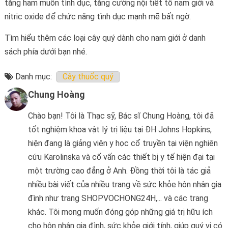
tăng ham muốn tình dục, tăng cường nội tiết tố nam giới và
nitric oxide để chức năng tình dục mạnh mẽ bất ngờ.
Tìm hiểu thêm các loại cây quý dành cho nam giới ở danh
sách phía dưới bạn nhé.
Danh mục:
Cây thuốc quý
Chung Hoàng
Chào bạn! Tôi là Thạc sỹ, Bác sĩ Chung Hoàng, tôi đã
tốt nghiệm khoa vật lý trị liệu tại ĐH Johns Hopkins,
hiện đang là giảng viên y học cổ truyền tại viện nghiên
cứu Karolinska và cố vấn các thiết bị y tế hiện đại tại
một trường cao đẳng ở Anh. Đồng thời tôi là tác giả
nhiều bài viết của nhiều trang về sức khỏe hôn nhân gia
đình như trang SHOPVOCHONG24H,... và các trang
khác. Tôi mong muốn đóng góp những giá trị hữu ích
cho hôn nhân gia đình, sức khỏe giới tính, giúp quý vị có