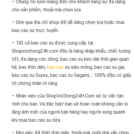
– Chúng tôi luôn mang đến cho khách hàng sự đa dạng
cho sản phẩm, thoải mái chọn lựa.
– Ghé qua địa chỉ shop để dễ dàng chọn lựa hoặc mua
bao cao su trực tuyến.
– Tất cả bao cao su được cung cấp tại
Shopvochong24h.com đều là hàng nhập khẩu, chất lượng
tốt, đa dạng các dòng: bao cao su kéo dài thời gian quan
hệ, bao đôn dên,
bao cao
su siêu mỏng, bao cao su gai,
bao cao su Durex, bao cao su Sagami,… 100% đều có giấy
tờ chứng nhận rõ ràng.
– Nhân viên của ShopVoChong24H.Com sẽ tư vấn tận
tình cho bạn. Và đặc biệt bạn sẽ hoàn toàn không cần lo
lắng ánh mắt của người bán hàng hay người xung quanh
khi mua bao cao su nữa.
– Mọi việc đã thật đơn giản, thoải mái, ngồi nhà vẫn chọn